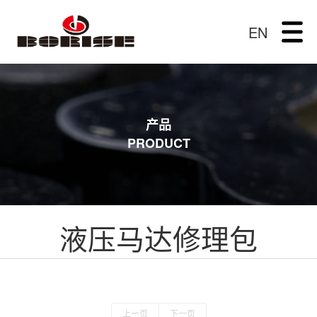
EN
产品
PRODUCT
液压马达修理包
上一页
下一页